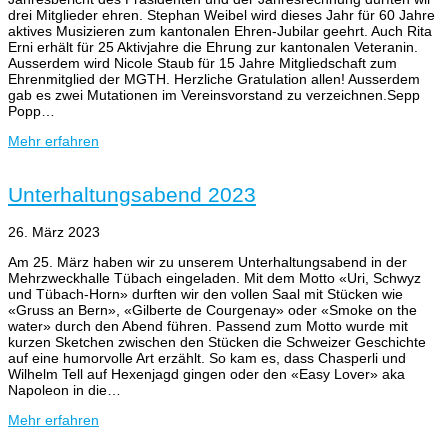
drei Mitglieder ehren. Stephan Weibel wird dieses Jahr für 60 Jahre
aktives Musizieren zum kantonalen Ehren-Jubilar geehrt. Auch Rita
Erni erhält für 25 Aktivjahre die Ehrung zur kantonalen Veteranin.
Ausserdem wird Nicole Staub für 15 Jahre Mitgliedschaft zum
Ehrenmitglied der MGTH. Herzliche Gratulation allen! Ausserdem
gab es zwei Mutationen im Vereinsvorstand zu verzeichnen.Sepp
Popp…
Mehr erfahren
Unterhaltungsabend 2023
26. März 2023
Am 25. März haben wir zu unserem Unterhaltungsabend in der
Mehrzweckhalle Tübach eingeladen. Mit dem Motto «Uri, Schwyz
und Tübach-Horn» durften wir den vollen Saal mit Stücken wie
«Gruss an Bern», «Gilberte de Courgenay» oder «Smoke on the
water» durch den Abend führen. Passend zum Motto wurde mit
kurzen Sketchen zwischen den Stücken die Schweizer Geschichte
auf eine humorvolle Art erzählt. So kam es, dass Chasperli und
Wilhelm Tell auf Hexenjagd gingen oder den «Easy Lover» aka
Napoleon in die…
Mehr erfahren