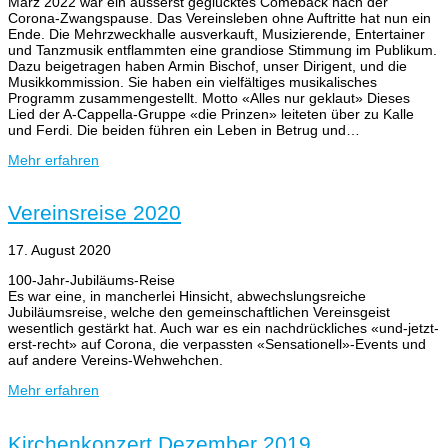
März 2022 war ein äusserst geglücktes Comeback nach der
Corona-Zwangspause. Das Vereinsleben ohne Auftritte hat nun ein
Ende. Die Mehrzweckhalle ausverkauft, Musizierende, Entertainer
und Tanzmusik entflammten eine grandiose Stimmung im Publikum.
Dazu beigetragen haben Armin Bischof, unser Dirigent, und die
Musikkommission. Sie haben ein vielfältiges musikalisches
Programm zusammengestellt. Motto «Alles nur geklaut» Dieses
Lied der A-Cappella-Gruppe «die Prinzen» leiteten über zu Kalle
und Ferdi. Die beiden führen ein Leben in Betrug und…
Mehr erfahren
Vereinsreise 2020
17. August 2020
100-Jahr-Jubiläums-Reise
Es war eine, in mancherlei Hinsicht, abwechslungsreiche
Jubiläumsreise, welche den gemeinschaftlichen Vereinsgeist
wesentlich gestärkt hat. Auch war es ein nachdrückliches «und-jetzt-
erst-recht» auf Corona, die verpassten «Sensationell»-Events und
auf andere Vereins-Wehwehchen.
Mehr erfahren
Kirchenkonzert Dezember 2019