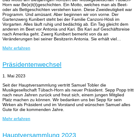
Horn war Be(e)t(t)geschichten. Ein Motto, welches man als Beet-
oder als Bettgeschichten verstehen kann. Diese Zweideutigkeit war
Programm. Und amüsant. Aber beginnen wir von vorne. Der
Gartenzwerg Kunibert steht bei der Familie Canzoni-Hösli im
Vorgarten. Alles läuft ruhig und bedächtig ab. Ein Tag gleicht dem
anderen im Beet vor Antonia und Kari. Bis Kari auf Geschäftsreise
nach Amerika geht. Zwerg Kunibert bemerkt von da an
Veränderungen bei seiner Besitzerin Antonia. Sie erhält viel…
Mehr erfahren
Präsidentenwechsel
1. Mai 2023
Seit der Hauptversammlung vertritt Samuel Tobler die
Musikgesellschaft Tübach-Horn als neuer Präsident. Sepp Popp tritt
nach neun Jahren zurück und freut sich, einem jungen Mitglied
Platz machen zu können. Wir bedanken uns bei Sepp für sein
Wirken als Präsident und im Vorstand und wünschen Samuel alles
Gute für die kommenden Jahre.
Mehr erfahren
Hauptversammlung 2023