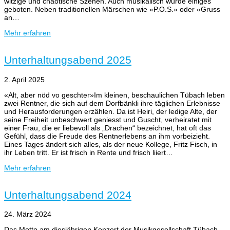
witzige und chaotische Szenen. Auch musikalisch wurde einiges
geboten. Neben traditionellen Märschen wie «P.O.S.» oder «Gruss
an…
Mehr erfahren
Unterhaltungsabend 2025
2. April 2025
«Alt, aber nöd vo geschter»Im kleinen, beschaulichen Tübach leben
zwei Rentner, die sich auf dem Dorfbänkli ihre täglichen Erlebnisse
und Herausforderungen erzählen. Da ist Heiri, der ledige Alte, der
seine Freiheit unbeschwert geniesst und Guscht, verheiratet mit
einer Frau, die er liebevoll als „Drachen“ bezeichnet, hat oft das
Gefühl, dass die Freude des Rentnerlebens an ihm vorbeizieht.
Eines Tages ändert sich alles, als der neue Kollege, Fritz Fisch, in
ihr Leben tritt. Er ist frisch in Rente und frisch liiert…
Mehr erfahren
Unterhaltungsabend 2024
24. März 2024
Das Motto am diesjährigen Konzert der Musikgesellschaft Tübach-