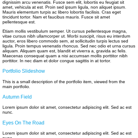
dignissim arcu venenatis. Fusce sem elit, lobortis eu feugiat sit
amet, vehicula at est. Proin sed ipsum ligula, non aliquet ipsum.
Mauris elementum turpis ac libero lobortis facilisis. Cras eget
tincidunt tortor. Nam et faucibus mauris. Fusce sit amet
pellentesque est.
Etiam mollis vestibulum semper. Ut cursus pellentesque magna,
vitae cursus nibh ullamcorper ut. Morbi suscipit, risus eu interdum
auctor, eros libero commodo sem, at sollicitudin turpis lectus sed
ligula. Proin tempus venenatis rhoncus. Sed nec odio et urna cursus
aliquam. Aliquam quam est, blandit et viverra a, gravida ac felis.
Maecenas consequat quam a nisi accumsan mollis porttitor nibh
porttitor. In nec diam et dolor congue sagittis in at tortor.
Portfolio Slideshow
This is a small description of the portfolio item, viewed from the
main portfolio.
Autumn Field
Lorem ipsum dolor sit amet, consectetur adipiscing elit. Sed ac est
nunc.
Eyes On The Road
Lorem ipsum dolor sit amet, consectetur adipiscing elit. Sed ac est